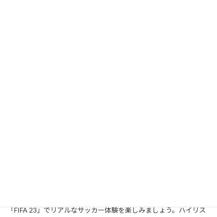
FIFA World Cup Qatar 2022とFIFA Women’s World Cup Australia
and New Zealand 2023で、国際大会の頂点を体験しましょう。ま
た、EA SPORTS FIFA史上初めて女子クラブのチームでプレイでき
ます。発売時にバークレイズFA女子スーパーリーグやディビジョ
ン1アルケマが「FIFA 23」に登場します。
進化したゲームプレイ
「FIFA 23」でリアルなサッカー体験を楽しみましょう。ハイリス