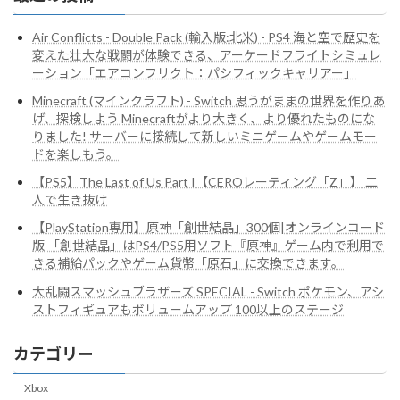
Air Conflicts - Double Pack (輸入版:北米) - PS4 海と空で歴史を
変えた壮大な戦闘が体験できる、アーケードフライトシミュレ
ーション「エアコンフリクト：パシフィックキャリアー」
Minecraft (マインクラフト) - Switch 思うがままの世界を作りあ
げ、探検しよう Minecraftがより大きく、より優れたものにな
りました! サーバーに接続して新しいミニゲームやゲームモー
ドを楽しもう。
【PS5】The Last of Us Part I【CEROレーティング「Z」】 二
人で生き抜け
【PlayStation専用】原神「創世結晶」300個|オンラインコード
版 「創世結晶」はPS4/PS5用ソフト『原神』ゲーム内で利用で
きる補給パックやゲーム貨幣「原石」に交換できます。
大乱闘スマッシュブラザーズ SPECIAL - Switch ポケモン、アシ
ストフィギュアもボリュームアップ 100以上のステージ
カテゴリー
Xbox