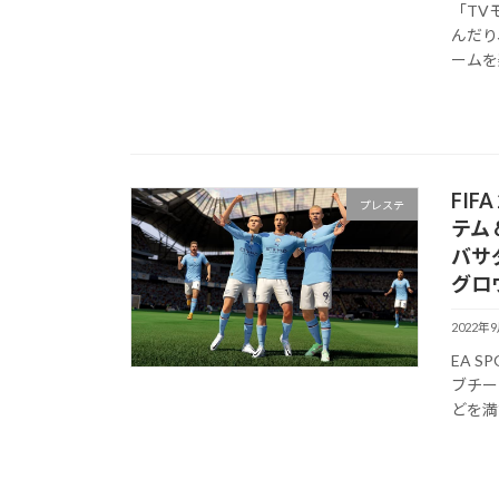
「TV
んだり
ームを楽
FIF
プレステ
テム 
バサ
グロウ
2022年
EA S
ブチー
どを満