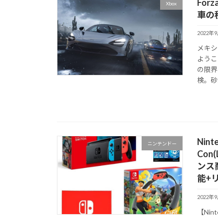
Forz
Xbox
車の
2022年
メキシ
ようこ
の限界
検。砂
Nin
ニンテンドー
Con
ンス商
能+
2022年
【Ni