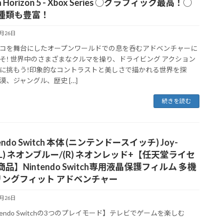
a Horizon 5 - Xbox Series ◯グラフィック最高！◯
種類も豊富！
9月26日
コを舞台にしたオープンワールドでの息を呑むアドベンチャーに
そ! 世界中のさまざまなクルマを操り、ドライビング アクション
に挑もう!印象的なコントラストと美しさで描かれる世界を探
漠、ジャングル、歴史 […]
続きを読む
tendo Switch 本体 (ニンテンドースイッチ) Joy-
(L) ネオンブルー/(R) ネオンレッド+【任天堂ライセ
品】Nintendo Switch専用液晶保護フィルム 多機
リングフィット アドベンチャー
9月26日
ntendo Switchの3つのプレイモード】テレビでゲームを楽しむ