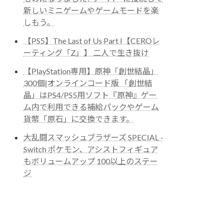
新しいミニゲームやゲームモードを楽
しもう。
【PS5】The Last of Us Part I【CEROレ
ーティング「Z」】 二人で生き抜け
【PlayStation専用】原神「創世結晶」
300個|オンラインコード版 「創世結
晶」はPS4/PS5用ソフト『原神』ゲー
ム内で利用できる補給パックやゲーム
貨幣「原石」に交換できます。
大乱闘スマッシュブラザーズ SPECIAL -
Switch ポケモン、アシストフィギュア
もボリュームアップ 100以上のステー
ジ