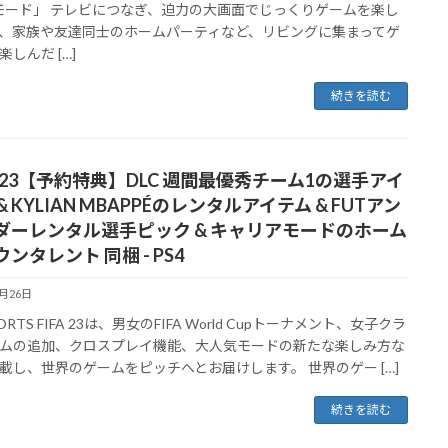
モード」 テレビにつなぎ、迫力の大画面でじっくりゲームを楽し
、家族や友達同士のホームパーティなど、リビングに集まってゲ
しんだ […]
続きを読む
A 23【予約特典】DLC 週間最優秀チーム1の選手アイ
& KYLIAN MBAPPÉのレンタルアイテム & FUTアン
ダーレンタル選手ピック & キャリアモードのホーム
ンタレント 同梱 - PS4
9月26日
PORTS FIFA 23は、男女のFIFA World Cupトーナメント、女子クラ
ムの追加、クロスプレイ機能、大人気モードの新たな楽しみ方な
載し、世界のゲームをピッチへとお届けします。 世界のゲー […]
続きを読む