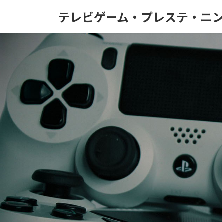
コ
ナ
テレビゲーム・プレステ・ニン
ン
ビ
テ
ゲ
ン
ー
ツ
シ
へ
ョ
ス
ン
キ
に
ッ
移
プ
動