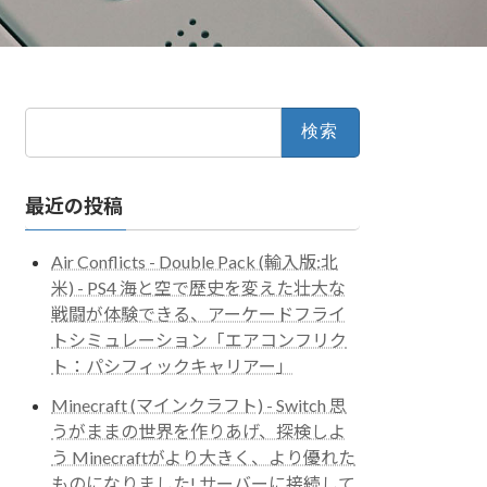
検
索:
最近の投稿
Air Conflicts - Double Pack (輸入版:北
米) - PS4 海と空で歴史を変えた壮大な
戦闘が体験できる、アーケードフライ
トシミュレーション「エアコンフリク
ト：パシフィックキャリアー」
Minecraft (マインクラフト) - Switch 思
うがままの世界を作りあげ、探検しよ
う Minecraftがより大きく、より優れた
ものになりました! サーバーに接続して